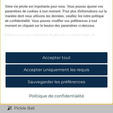
Votre vie privée est importante pour nous. Vous pouvez ajuster vos
paramètres de cookies à tout moment. Pour plus d'informations sur la
Situé Au
manière dont nous utilisons les données, veuillez lire notre politique
de confidentialité. Vous pouvez modifier vos préférences à tout
moment en cliquant sur le bouton des paramètres ci-dessous.
Notez que si vous choisissez de désactiver certains types de
cookies, cela peut affecter votre expérience du site et les services
que nous pouvons offrir.
Essentiels
Accepter tout
Les cookies et services essentiels permettent les fonctions de
base et sont nécessaires au bon fonctionnement du site web. Ces
Accepter uniquement les requis
cookies et services ne nécessitent pas de consentement utilisateur
selon le RGPD.
Afficher les détails
Sauvegarder les préférences
Analyses
Jeux et loisirs
Les cookies statistiques recueillent des informations sur
CONSENT
Politique de confidentialité
l'utilisation, nous permettant d'obtenir des informations sur la
PHPSESSID
manière dont nos visiteurs interagissent avec notre site web.
Pickle Ball
Afficher les détails
wfwaf-authcookie*