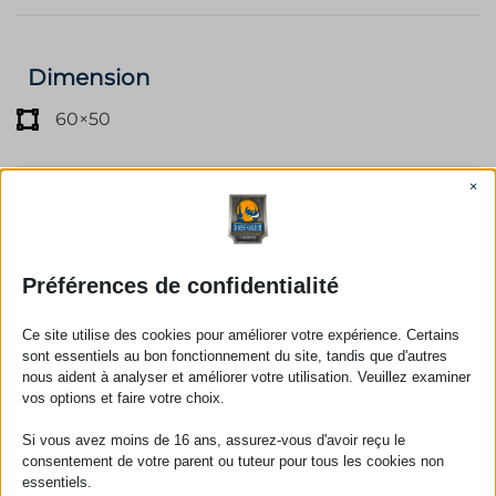
Dimension
60×50
×
Équipements
Tente
Tout type de VR
Préférences de confidentialité
Ce site utilise des cookies pour améliorer votre expérience. Certains
sont essentiels au bon fonctionnement du site, tandis que d'autres
nous aident à analyser et améliorer votre utilisation. Veuillez examiner
vos options et faire votre choix.
Services
Si vous avez moins de 16 ans, assurez-vous d'avoir reçu le
Eau
Égout
20/30/50 amp
consentement de votre parent ou tuteur pour tous les cookies non
essentiels.