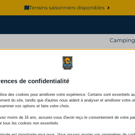
Terrains saisonniers disponibles
Camping
rences de confidentialité
Tarifs
Activités
L
Tous les tarifs
Attraits touristique
N
Autre tarifs
À
tilise des cookies pour améliorer votre expérience. Certains sont essentiels a
Politique des tarifs
ement du site, tandis que d'autres nous aident à analyser et améliorer votre uti
examiner vos options et faire votre choix.
vez moins de 16 ans, assurez-vous d'avoir reçu le consentement de votre pa
ur tous les cookies non essentiels.
 privée est importante pour nous. Vous pouvez ajuster vos paramètres de coo