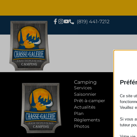
(819) 441-7212
Préfé
Camping
Services
Saisonnier
Ce site u
Prêt-à-camper
fonctionn
Actualités
Veuillez 
Plan
Si vous a
Règlements
tuteur po
Photos
Votre vie