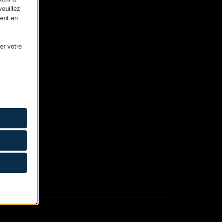
veuillez
ment en
er votre
aires au
t d'obtenir
ficher des