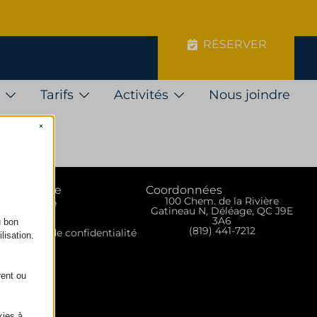
RÉSERVER
Tarifs
Activités
Nous joindre
×
iens rapide
Coordonnées
100 Chem. de la Rivière
ous joindre
Gatineau N, Déléage, QC J9E
 propos
3A6
u bon
(819) 441-7212
Politique de confidentialité
lisation.
rent ou
kies à