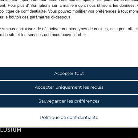
nt. Pour plus d'informations sur la manière dont nous utilisons les données, 
e politique de confidentialité. Vous pouvez modifier vos préférences à tout mo
sur le bouton des paramètres ci-dessous.
 si vous choisissez de désactiver certains types de cookies, cela peut affect
e du site et les services que nous pouvons offrir.
tiels
okies et services essentiels permettent les fonctions de base et sont nécess
nctionnement du site web. Ces cookies et services ne nécessitent pas de
tement utilisateur selon le RGPD.
Afficher les détails
Accepter tout
ses
Accepter uniquement les requis
kies statistiques recueillent des informations sur l'utilisation, nous permettan
NT
formations sur la manière dont nos visiteurs interagissent avec notre site web.
SSID
Afficher les détails
Sauvegarder les préférences
uthcookie*
ting
rvices de marketing sont utilisés par des annonceurs ou éditeurs tiers pour af
merce_cart_hash
Politique de confidentialité
tés personnalisées. Ils le font en suivant les visiteurs sur plusieurs sites web.
merce_items_in_cart
Afficher les détails
ss_logged_in_*
s services