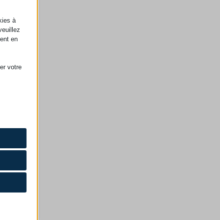
kies à
veuillez
ment en
er votre
aires au
t d'obtenir
ficher des