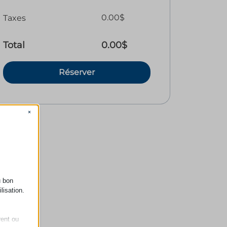
0.00
$
Taxes
Total
0.00
$
Réserver
×
u bon
lisation.
rent ou