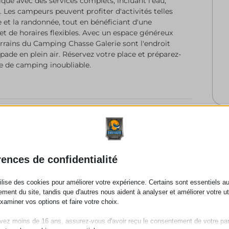
lique avec des services complets, incluant l'eau,
té. Les campeurs peuvent profiter d'activités telles
e et la randonnée, tout en bénéficiant d'une
t de horaires flexibles. Avec un espace généreux
 Terrains du Camping Chasse Galerie sont l'endroit
pade en plein air. Réservez votre place et préparez-
e de camping inoubliable.
rences de confidentialité
Tout type de VR Max 25'
tilise des cookies pour améliorer votre expérience. Certains sont essentiels a
ement du site, tandis que d'autres nous aident à analyser et améliorer votre uti
examiner vos options et faire votre choix.
vez moins de 16 ans, assurez-vous d'avoir reçu le consentement de votre pa