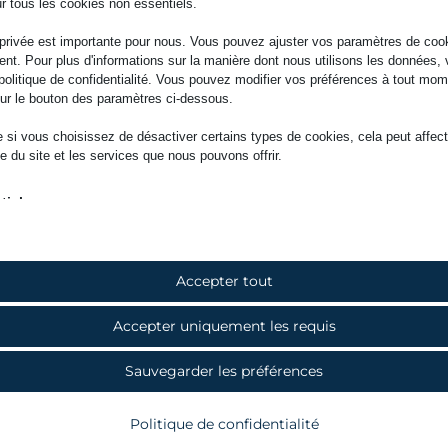
ur tous les cookies non essentiels.
 privée est importante pour nous. Vous pouvez ajuster vos paramètres de coo
nt. Pour plus d'informations sur la manière dont nous utilisons les données, 
e politique de confidentialité. Vous pouvez modifier vos préférences à tout mo
sur le bouton des paramètres ci-dessous.
 si vous choisissez de désactiver certains types de cookies, cela peut affect
e du site et les services que nous pouvons offrir.
tiels
okies et services essentiels permettent les fonctions de base et sont nécess
nctionnement du site web. Ces cookies et services ne nécessitent pas de
tement utilisateur selon le RGPD.
Afficher les détails
Accepter tout
ses
Accepter uniquement les requis
kies statistiques recueillent des informations sur l'utilisation, nous permettan
NT
formations sur la manière dont nos visiteurs interagissent avec notre site web.
SSID
Afficher les détails
Sauvegarder les préférences
uthcookie*
ting
rvices de marketing sont utilisés par des annonceurs ou éditeurs tiers pour af
merce_cart_hash
Politique de confidentialité
tés personnalisées. Ils le font en suivant les visiteurs sur plusieurs sites web.
merce_items_in_cart