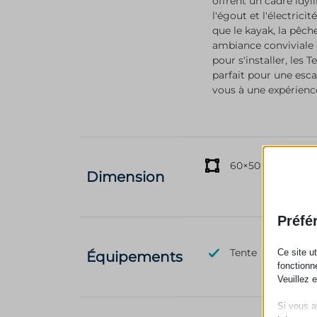
offrent un cadre idyl
l'égout et l'électrici
que le kayak, la pêch
ambiance conviviale e
pour s'installer, les
parfait pour une esca
vous à une expérienc
60×50
Dimension
Préfé
Tente
Ce site u
Équipements
fonctionn
Veuillez 
Si vous a