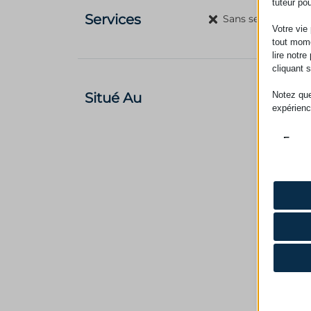
tuteur po
Services
Sans sevice
Votre vie
tout mome
lire notr
cliquant 
Notez que
Situé Au
expérienc
Essen
Les co
bon fo
consen
Analy
Les coo
CONSE
des in
PHPSE
wfwaf-a
Marke
Les se
woocom
_clsk
publici
woocom
_ga