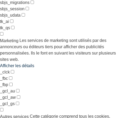
sbjs_migrations
sbjs_session
sbjs_udata
tk_ai
tk_qs
Les services de marketing sont utilisés par des
Marketing
annonceurs ou éditeurs tiers pour afficher des publicités
personnalisées. Ils le font en suivant les visiteurs sur plusieurs
sites web.
Afficher les détails
_clck
_fbc
_fbp
_gcl_au
_gcl_aw
_gcl_gs
Cette catégorie comprend tous les cookies,
Autres services