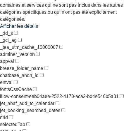
domaines et services qui ne sont pas inclus dans les autres
catégories spécifiques ou qui n'ont pas été explicitement
catégorisés.
Afficher les détails
_dd_s
_gcl_ag
_tea_utm_cache_10000007
adminer_version
appval
breeze_folder_name
chatbase_anon_id
entval
fontsCssCache
illow-consent-eeb04aea-2522-4178-aca2-bd4e546b5a31
jet_abaf_add_to_calendar
jet_booking_searched_dates
nrid
selectedTab