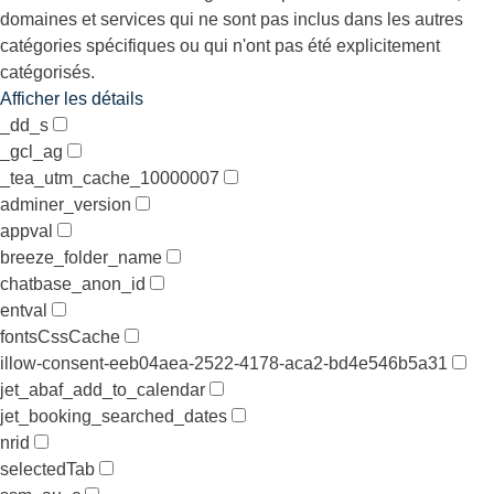
domaines et services qui ne sont pas inclus dans les autres
catégories spécifiques ou qui n'ont pas été explicitement
catégorisés.
Afficher les détails
_dd_s
_gcl_ag
_tea_utm_cache_10000007
adminer_version
appval
breeze_folder_name
chatbase_anon_id
entval
fontsCssCache
illow-consent-eeb04aea-2522-4178-aca2-bd4e546b5a31
jet_abaf_add_to_calendar
jet_booking_searched_dates
nrid
selectedTab