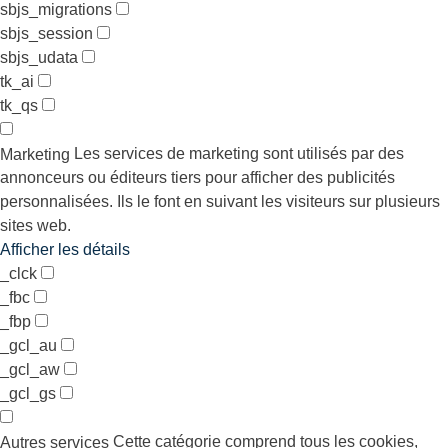
sbjs_migrations
sbjs_session
sbjs_udata
tk_ai
tk_qs
Les services de marketing sont utilisés par des
Marketing
annonceurs ou éditeurs tiers pour afficher des publicités
personnalisées. Ils le font en suivant les visiteurs sur plusieurs
sites web.
Afficher les détails
_clck
_fbc
_fbp
_gcl_au
_gcl_aw
_gcl_gs
Cette catégorie comprend tous les cookies,
Autres services