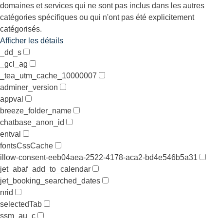
domaines et services qui ne sont pas inclus dans les autres
catégories spécifiques ou qui n'ont pas été explicitement
catégorisés.
Afficher les détails
_dd_s
_gcl_ag
_tea_utm_cache_10000007
adminer_version
appval
breeze_folder_name
chatbase_anon_id
entval
fontsCssCache
illow-consent-eeb04aea-2522-4178-aca2-bd4e546b5a31
jet_abaf_add_to_calendar
jet_booking_searched_dates
nrid
selectedTab
ssm_au_c