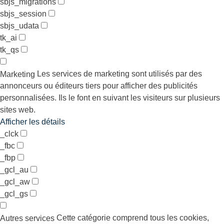
sbjs_migrations
sbjs_session
sbjs_udata
tk_ai
tk_qs
Les services de marketing sont utilisés par des
Marketing
annonceurs ou éditeurs tiers pour afficher des publicités
personnalisées. Ils le font en suivant les visiteurs sur plusieurs
sites web.
Afficher les détails
_clck
_fbc
_fbp
_gcl_au
_gcl_aw
_gcl_gs
Cette catégorie comprend tous les cookies,
Autres services