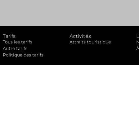
Tarifs
Activités
L
Tous les tarifs
Attraits touristique
N
Autre tarifs
À
Politique des tarifs