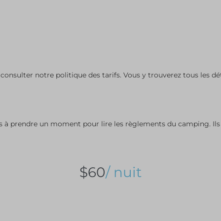
ssion
_version
ata
folder_name
e_anon_id
consulter notre politique des tarifs. Vous y trouverez tous les dét
ssCache
onsent-eeb04aea-2522-4178-aca2-bd4e546b5a31
f_add_to_calendar
king_searched_dates
ns à prendre un moment pour lire les règlements du camping. Ils
dTab
_c
$60
/ nuit