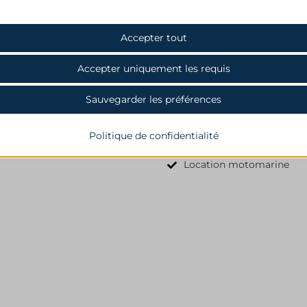
nctionnement du site web. Ces cookies et services ne nécessitent pas de
tement utilisateur selon le RGPD.
Pickle Ball
Afficher les détails
Accepter tout
ses
Accepter uniquement les requis
kies statistiques recueillent des informations sur l'utilisation, nous permettan
NT
formations sur la manière dont nos visiteurs interagissent avec notre site web.
SSID
Afficher les détails
Sauvegarder les préférences
uthcookie*
ting
rvices de marketing sont utilisés par des annonceurs ou éditeurs tiers pour af
merce_cart_hash
Politique de confidentialité
tés personnalisées. Ils le font en suivant les visiteurs sur plusieurs sites web.
merce_items_in_cart
Afficher les détails
Location motomarine
ss_logged_in_*
s services
catégorie comprend tous les cookies, domaines et services qui ne sont pas i
ss_test_cookie
CAVE_dontNotifyUser
tres catégories spécifiques ou qui n'ont pas été explicitement catégorisés.
commerce_session_*
rrent
Afficher les détails
pass_*
rrent_add
ings-*
st
ings-time-*
rst_add
w
ie
grations
tm_cache_10000007