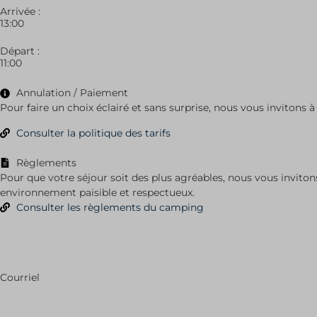
sbjs_se
adminer
Arrivée :
13:00
sbjs_ud
appval
tk_ai
breeze_
Départ :
11:00
tk_qs
chatbas
entval
Annulation / Paiement
Pour faire un choix éclairé et sans surprise, nous vous invitons à 
fontsC
illow-c
Consulter la politique des tarifs
jet_aba
Règlements
jet_boo
Pour que votre séjour soit des plus agréables, nous vous invito
nrid
environnement paisible et respectueux.
Consulter les règlements du camping
selecte
ssm_au
uaval
wp-*
Courriel