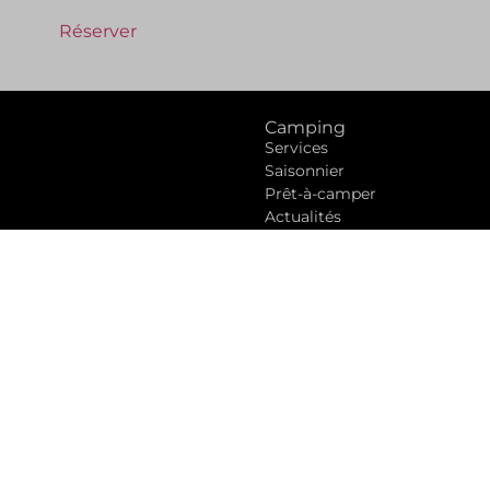
Réserver
Camping
Services
Saisonnier
Prêt-à-camper
Actualités
Plan
Règlements
Photos