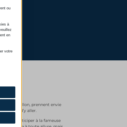
rent ou
kies à
veuillez
ment en
er votre
aires au
ir du Réveillon, prennent envie
t d'obtenir
s le temps d’y aller.
 est de participer à la fameuse
es transporte à toute allure, mais