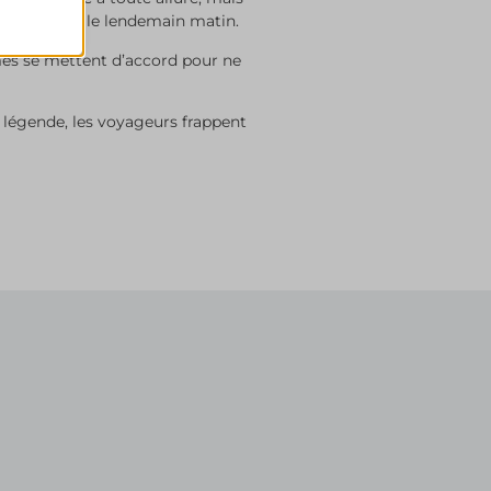
ficher des
t six heures le lendemain matin.
mmes se mettent d’accord pour ne
nclus dans
la légende, les voyageurs frappent