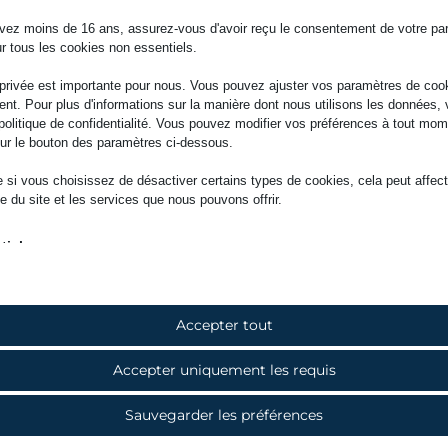
vez moins de 16 ans, assurez-vous d'avoir reçu le consentement de votre pa
ur tous les cookies non essentiels.
 privée est importante pour nous. Vous pouvez ajuster vos paramètres de coo
nt. Pour plus d'informations sur la manière dont nous utilisons les données, 
e politique de confidentialité. Vous pouvez modifier vos préférences à tout mo
sur le bouton des paramètres ci-dessous.
 si vous choisissez de désactiver certains types de cookies, cela peut affect
e du site et les services que nous pouvons offrir.
tiels
okies et services essentiels permettent les fonctions de base et sont nécess
nctionnement du site web. Ces cookies et services ne nécessitent pas de
tement utilisateur selon le RGPD.
Afficher les détails
Accepter tout
ses
coise de la légende, un groupe de bûcherons de Gatineau, le so
Accepter uniquement les requis
kies statistiques recueillent des informations sur l'utilisation, nous permettan
NT
formations sur la manière dont nos visiteurs interagissent avec notre site web.
e à leurs blondes vivant cent lieues plus loin, sauf qu’ils n’ont plu
SSID
Afficher les détails
Sauvegarder les préférences
e chemin et de revenir à temps pour travailler le lendemain matin
uthcookie*
ting
t un pacte avec le diable : leur canot s’envole dans les airs et l