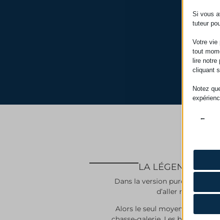
Si vous a
tuteur po
Votre vie
tout mome
lire notr
cliquant 
Notez que
expérienc
Essen
Les co
bon fo
consen
LA LÉGENDE
Analy
Dans la version purement québé
Les coo
CONSE
des in
d’aller rendre visit
PHPSE
Alors le seul moyen de faire c
wfwaf-a
Marke
chasse-galerie. Les bûcherons fon